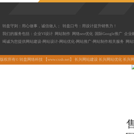
转盘守则：用心做事，诚信做人； 转盘口号：用设计提升销售力！
我们的服务包括：企业VI设计 网站制作 网络seo优化 国际Google推广 企业
竭诚为您提供网站建设-网站设计-网站优化-网站推广-网站制作相关服务 网
版权所有© 转盘网络科技 【www.cxsh.net】 长兴网站建设 长兴网站优化 
133622528